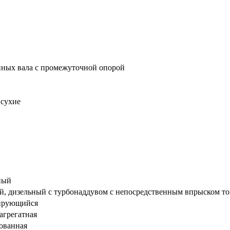
нных вала с промежуточной опорой
 сухие
ный
ый, дизельный с турбонаддувом с непосредственным впрыском т
ирующийся
агрегатная
ованная