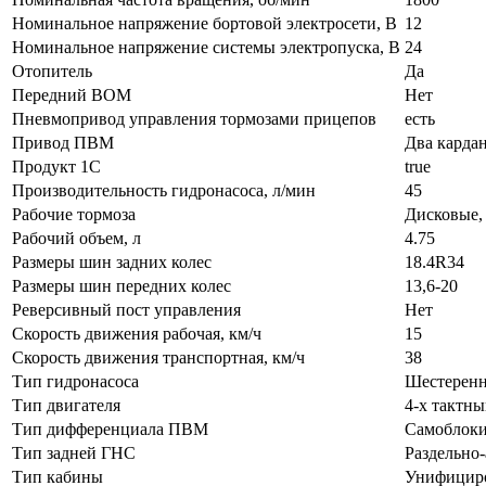
Номинальное напряжение бортовой электросети, В
12
Номинальное напряжение системы электропуска, В
24
Отопитель
Да
Передний ВОМ
Нет
Пневмопривод управления тормозами прицепов
есть
Привод ПВМ
Два карда
Продукт 1С
true
Производительность гидронасоса, л/мин
45
Рабочие тормоза
Дисковые,
Рабочий объем, л
4.75
Размеры шин задних колес
18.4R34
Размеры шин передних колес
13,6-20
Реверсивный пост управления
Нет
Скорость движения рабочая, км/ч
15
Скорость движения транспортная, км/ч
38
Тип гидронасоса
Шестерен
Тип двигателя
4-х тактн
Тип дифференциала ПВМ
Самоблок
Тип задней ГНС
Раздельно-
Тип кабины
Унифицир