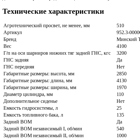
Технические характеристики
Агротехнический просвет, не менее, мм
510
Артикул
952.3-0000
Бренд
Минский Т
Вес
4100
Г/п на оси шарниров нижних тяг задней ГНС, кгс
3200
ГНС задняя
Да
ГНС передняя
Нет
Габаритные размеры: высота, мм
2850
Габаритные размеры: длина, мм
4130
Габаритные размеры: ширина, мм
1970
Диаметр цилиндра, мм
110
Дополнительное сиденье
Нет
Емкость гидросистемы, л
25
Емкость топливного бака, л
135
Задний ВОМ
Да
Задний ВОМ независимый I, об/мин
540
Задний ВОМ независимый II, об/мин
1000