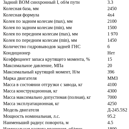
Задний ВОМ синхронный I, об/м пути
3.3
Колесная база, мм
2450
Колесная формула
4х4
Колея по задним колесам (max), мм
2100
Колея по задним колесам (min), мм
1500
Колея по передним колесам (max), мм
1 970
Колея по передним колесам (min), мм
1450
Количество гидровыводов задней ГНС
6
Кондиционер
Нет
Коэффициент запаса крутящего момента, %
15
Максимальное давление, МПа
20
Максимальный крутящий момент, Н/м
396
Марка двигателя
ММЗ
Масса в состоянии отгрузки с завода, кг
4100
Масса конструкционная, кг
4300
Масса максимально допустимая (полная), кг
7000
Масса эксплуатационная, кг
4250
Модель двигателя
Д-245.5S2
Мощность номинальная, л.с.
95.2
Наименьший радиус поворота, м
4.5
Номинальная частота вращения, об/мин
1800