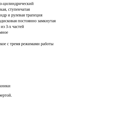
о-цилиндрический
кая, ступенчатая
ндр и рулевая трапеция
одисковая постоянно замкнутая
из 3-х частей
мное
кое с тремя режимами работы
ехники
фертой.