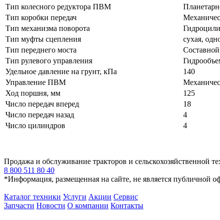
Тип колесного редуктора ПВМ
Планетарн
Тип коробки передач
Механичес
Тип механизма поворота
Гидроцили
Тип муфты сцепления
сухая, одн
Тип переднего моста
Составной 
Тип рулевого управления
Гидрообъе
Удельное давление на грунт, кПа
140
Управление ПВМ
Механичес
Ход поршня, мм
125
Число передач вперед
18
Число передач назад
4
Число цилиндров
4
Продажа и обслуживание тракторов и сельскохозяйственной т
8 800 511 80 40
*Информация, размещенная на сайте, не является публичной о
Каталог техники
Услуги
Акции
Сервис
Запчасти
Новости
О компании
Контакты