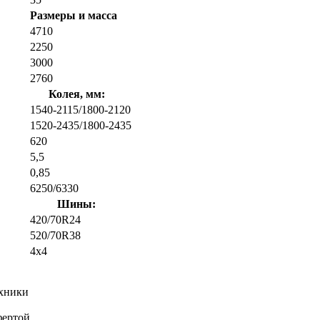
Размеры и масса
4710
2250
3000
2760
Колея, мм:
1540-2115/1800-2120
1520-2435/1800-2435
620
5,5
0,85
6250/6330
Шины:
420/70R24
520/70R38
4х4
ехники
фертой.