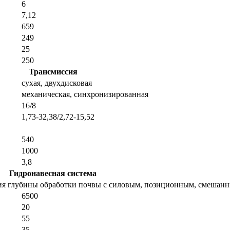
6
7,12
659
249
25
250
Трансмиссия
сухая, двухдисковая
механическая, синхронизированная
16/8
1,73-32,38/2,72-15,52
540
1000
3,8
Гидронавесная система
ния глубины обработки почвы с силовым, позиционным, смешан
6500
20
55
35