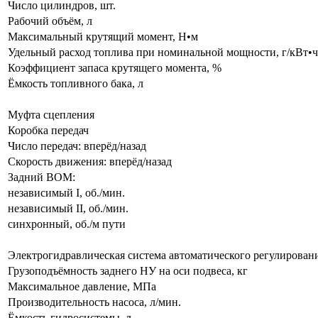
Число цилиндров, шт.
Рабочий объём, л
Максимальный крутящий момент, Н•м
Удельный расход топлива при номинальной мощности, г/кВт•ч
Коэффициент запаса крутящего момента, %
Ёмкость топливного бака, л
Муфта сцепления
Коробка передач
Число передач: вперёд/назад
Скорость движения: вперёд/назад
Задний ВОМ:
независимый I, об./мин.
независимый II, об./мин.
синхронный, об./м пути
Электрогидравлическая система автоматического регулирова
Грузоподъёмность заднего НУ на оси подвеса, кг
Максимальное давление, МПа
Производительность насоса, л/мин.
Ёмкость гидросистемы, л