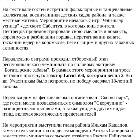
На фестивале гостей встретили фольклорные и танцевальные
коллективы, воспитанники детских садов района, а также
местные жители. Мероприятие началось с игр "Чэбэшлэр
уеннар" - детского Сабантуя, в которых юные жители
Пестрецов продемонстрировали свою смелость и ловкость,
соревнуясь в разбивании горшка, перетягивании каната,
таскании ведер на коромысле, беге с яйцом и других забавных
активностях.
Параллельно с играми проходил отборочный этап
республиканского чемпионата по силовому экстриму
"Богатырские забавы". В рамках этого мероприятия на тросе
пытались протянуть трактор
Lovol 504, который весил 2 165
кг
. Участникам было непросто, но победу одержал 18-летний
юноша.
Перед входом на фестиваль был организован "Ско-ко-парк",
где гости могли познакомиться с символом "Скорлупино" -
разноцветными цыплятами, а также увидеть других видов
птиц, включая экзотических представителей.
На мероприятии выступили глава района Ильхам Кашапов,
заместитель министра по делам молодежи Айгуль Сабирова и
заместитель министра сельского хозяйства Рустем Гайнуллов.